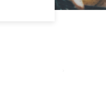


健康美业休闲
人文艺术
娱乐休闲