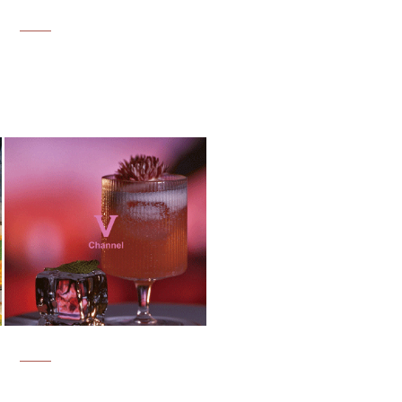
家地址:奥永广场9楼
商品 - 环境